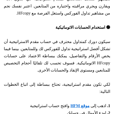
ويقارن ويجري مراقبته واختياره من المتابعين. اعتبر نفسك نجم
من مشاهير تداول الفوركس واستغل الفرصة مع HFcopy.
🟢
استخدام الحسابات الاتوماتيكية
سيكون دورك كمتداول محترف في حساب مقدم الاستراتيجية أن
تشكل أفضل استراتيجية تداول للفوركس لك وللمتابعين. بينما فيما
يخص الأرقام والتفاصيل، يمكنك ببساطة الاعتماد على حسابات
HFcopy الاتوماتيكية. فسوف تحسب لك تلقائيًا أحجام التخصيص
للمتابعين ومستوى الإنقاذ والحسابات الأخرى.
لكي تكون مقدم استراتيجية، تحتاج ببساطة إلى اتباع الخطوات
التالية:
1.
اذهب إلى
موقع HFM
وافتح حساب استراتيجية
2.
اودع الأموال في حسابك