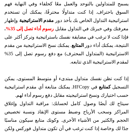
يسمح للمتداولين بالتوحد والعمل معًا كحلفاء وفي النهاية فهم
السوق باحتراف. إذا كنت متداولًا محترفًا، يمكنك أن تستخدم
استراتيجية التداول الخاص بك بأخذ دور
مقدم الاستراتيجية
وإظهار
معرفتك وفي خبرتك في التداول مقابل
رسوم أداء تصل إلى 35%
.
فإذا كنت لا ترغب في مضايقة نفسك باستراتيجية وتركز أكثر على
النتيجة، يمكنك أداء دور
المتابع
. يمكنك نسخ الاستراتيجية من مقدم
الاستراتيجية (المتداول المحترف) مع دفع رسوم تصل إلى 35%
لمقدم الاستراتيجية الذي تتابعه.
إذا كنت تظن نفسك متداول مبتدىء أو متوسط المستوى، يمكن
التسجيل
كمتابع
في HFCopy. يمكنك متابعة أي مقدم استراتيجية
حسب اختيارك ونسخ استراتيجيته مقابل دفع رسوم أداء لهم.
سيتاح لك أيضًا وصول كامل لحسابك: مراقبة التداول وإغلاق
المراكز وسحب الأرباح وضبط مستوى الإنقاذ ونسبة تخصيص
الحجم والكثير من الأشياء الأخرى. وكونك متابع سيكون مناسبًا
جدًا لك وخاصة إذا كنت ترغب في أن تكون متداول فوركس ولكن