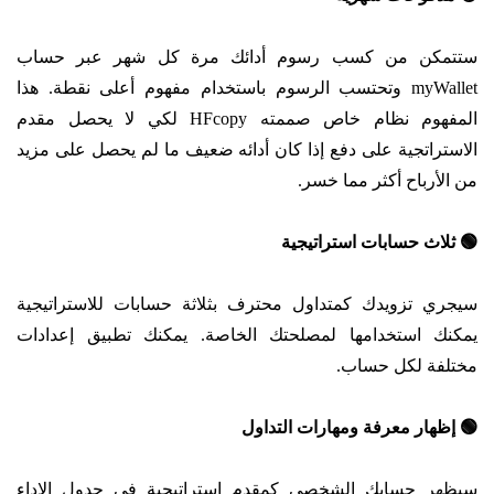
ستتمكن من كسب رسوم أدائك مرة كل شهر عبر حساب
myWallet وتحتسب الرسوم باستخدام مفهوم أعلى نقطة. هذا
المفهوم نظام خاص صممته HFcopy لكي لا يحصل مقدم
الاستراتجية على دفع إذا كان أدائه ضعيف ما لم يحصل على مزيد
من الأرباح أكثر مما خسر.
🟢
ثلاث حسابات استراتيجية
سيجري تزويدك كمتداول محترف بثلاثة حسابات للاستراتيجية
يمكنك استخدامها لمصلحتك الخاصة. يمكنك تطبيق إعدادات
مختلفة لكل حساب.
🟢
إظهار معرفة ومهارات التداول
سيظهر حسابك الشخصي كمقدم استراتيجية في جدول الاداء