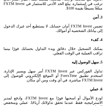
ترغب في استثماره. يبلغ الحد الأدنى للاستثمار في FXTM Invest
مبلغًا بسيطًأ بقيمة 100$.
3. آمن
تضمن FXTM Invest أمان حسابك. لا يستطيع أحد غيرك الدخول
إلى بياناتك الشخصية أو أموالك.
4. كفء
يمكنك التسجيل خلال دقائق وبدء التداول بحسابك فورًا بينما
تراقب العملية في الوقت الفعلي.
5. سهل الوصول إليه
تداول الفوركس عبر FXTM Invest أمر سهل ويسير الإدارة.
استخدم تطبيق ForexTime أو الموقع الإلكتروني للوصول إلى
FXTM Invest مباشرة. في أي وقت ومن أي مكان.
6. عملي
اودع الأموال أو اسحبها فورًا مع FXTM Invest، وادفع لمدير
الاستراتيجية فقط عندما تحقق تداولاتك أرباحًا. عملي ومنخفض