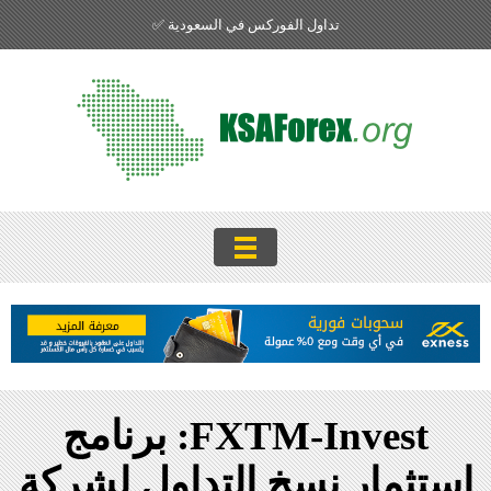
تداول الفوركس في السعودية ✅
FXTM-Invest: برنامج
استثمار نسخ التداول لشركة