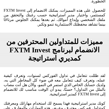
الخطورة.
للحصول على هذه المميزات، يمكنك الانضمام إلى FXTM Invest
كمستثمر، واختيار مدير استراتيجية حسب رغبتك والتحقق من
ملفك الشخصي وإيداع أموالك. ثم بعدها يمكنك الجلوس مرتاحًا
بينما تشاهد محفظتك الاستثمارية تنمو وتكبر.
مميزات للمتداولين المحترفين من
الانضمام لبرنامج FXTM Invest
كمديري استراتيجة
لقد ظللت تتعامل في تداول الفوركس لسنوات، وتعرف كيفية
عمله، وتعرف كيف تتعامل معه في ضوء كل المخاطر التي به،
ولديك حسابك الخاص الذي استمر في النمو، والآن هل أنت مصاب
بالملل من التداول؟ حسنًا، يبدو أن الوقت مناسب لك للانضمام
إلى FXTM Invest كمدير استراتيجية.
كونك مدير استراتيجية فهذا يسمح لك استخدام مهاراتك ومعرفتك
كمتداول فوركس محترف وعرض هذه المهارات والمعارف على