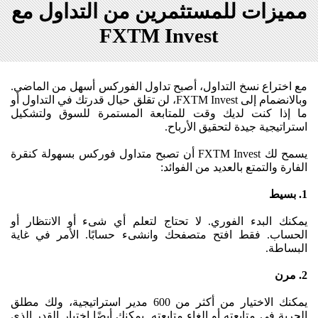
مميزات للمستثمرين من التداول مع
FXTM Invest
مع اختراع نسخ التداول، أصبح تداول الفوركس أسهل من الماضي.
وبالانضمام إلى FXTM Invest، لن تقلق حيال قدرتك في التداول أو
ما إذا كنت لديك وقت للمتابعة المستمرة للسوق ولتشكيل
استراتيجية جيدة لتحقيق الأرباح.
يسمح لك FXTM Invest أن تصبح متداول فوركس بسهولة كنقرة
الفارة والتمتع بالعديد من الفوائد:
1. بسيط
يمكنك البدء الفوري. لا تحتاج لتعلم أي شىء أو الانتظار أو
الحساب. فقط افتح متصفحك وانشىء حسابًا. الأمر في غاية
البساطة.
2. مرن
يمكنك الاختيار من أكثر من 600 مدير استراتيجية، ولك مطلق
الحرية في متابعته أو إلغاء متابعته. يمكنك أيضًا اختيار القدر الذي