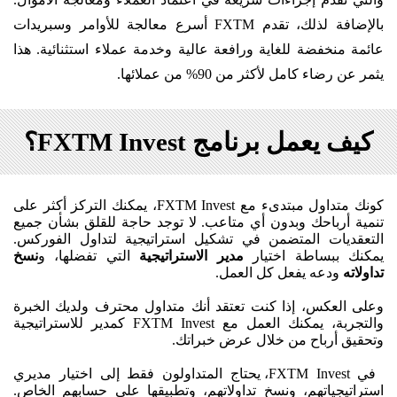
بالإضافة لذلك، تقدم FXTM أسرع معالجة للأوامر وسبريدات
عائمة منخفضة للغاية ورافعة عالية وخدمة عملاء استثنائية. هذا
يثمر عن رضاء كامل لأكثر من 90% من عملائها.
كيف يعمل برنامج FXTM Invest؟
كونك متداول مبتدىء مع FXTM Invest، يمكنك التركز أكثر على
تنمية أرباحك وبدون أي متاعب. لا توجد حاجة للقلق بشأن جميع
التعقديات المتضمن في تشكيل استراتيجية لتداول الفوركس.
يمكنك ببساطة اختيار
مدير الاستراتيجية
التي تفضلها، و
نسخ
تداولاته
ودعه يفعل كل العمل.
وعلى العكس، إذا كنت تعتقد أنك متداول محترف ولديك الخبرة
والتجربة، يمكنك العمل مع FXTM Invest كمدير للاستراتيجية
وتحقيق أرباح من خلال عرض خبراتك.
في FXTM Invest، يحتاج المتداولون فقط إلى اختيار مديري
استراتيجياتهم، ونسخ تداولاتهم، وتطبيقها على حسابهم الخاص.