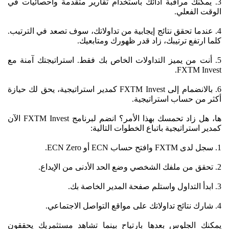
3. يمكنك مراقبة أدائك باستخدام تقارير متقدمة واحصائيات في
الوقت الفعلي.
4. عندما تحقق نتائج إيجابية من تداولاتك، سوف تصعد في الترتيب.
كلما ارتفع ترتيبك، زاد قدر ظهورك ومتابعيك.
5. أنت من يميز التداولات الخاص بك فقط. استراتيجتك آمنة مع
FXTM Invest.
6. بالانضمام إلى FXTM Invest كمدير استراتيجية، يحق لك حيازة
أكثر من حساب استراتيجية.
ها، هل زاد تحمسك بهذا الأمر؟ انضم لبرنامج FXTM Invest الآن
كمدير استراتيجية باتباع الخطوات التالية:
1. سجل لدى FXTM وافتح حساب ECN أو ECN Zero.
2. تحقق من ملفك الشخصي وضع الحد الأدنى من الإيداع.
3. ابدأ التداول واستلم صفحة المدير الخاصة بك.
4. شارك نتائج تداولاتك على مواقع التواصل الاجتماعي.
يمكنك الجلوس بعدها بارتياح بينما تشاهد مستثمريك يحققون