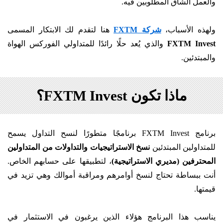
والعمل الشاق المطلوبين فيه.
ولهذه الأسباب،
شركة FXTM
هنا لتقدم لك الابتكار المسمى
FXTM Invest
والذي يُعد حلًا رائدًا للمتداولي الفوركس الهواة
والمبتدئين.
ماذا تكون FXTM Invest؟
برنامج FXTM Invest برنامجًا متطورًا لنسح التداول يسمح
للمتداولين المبتدئين
نسخ الاستراتيجيات والتداولات من المتداولين
المحترفين (مديري الاستراتيجية)
، لتطبيقها على حسابهم الخاص.
أنت ببساطة تحتاج لنسخ أوامرهم ومراقبة أموالك وهي تزيد في
قيمتها.
يناسب هذا البرنامج هؤلاء الذين يرغبون في الاستثمار في