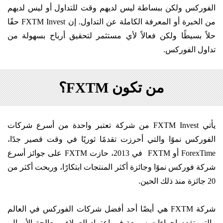
الفوركس ولكن ببساطة ليس لديهم وقت للتداول أو ليس لديهم
من الخبرة أو المعرفة الكاملة عن التداول. إن FXTM Invest حقًا
حلاً بسيطًا ولكن فعالاً لأي مستثمر لتحقيق أرباح بسهولة من
تداول الفوركس.
من تكون FXTM؟
يأتي FXTM Invest من شركة تعتبر واحدة من أسرع شركات
الفوركس نموًا والتي أحرزت تقدمًا ثوريًا في وقت قصير جدًا،
ForexTime أو FXTM في 2013، حازت FXTM على جوائز أسرع
شركة فوركس نموًا وجائزة أكثر المنتجات ابتكارًا، وربحت أكثر من
20 جائزة منذ ذلك الحين.
شركة FXTM هي أيضًا أحد أفضل شركات الفوركس في العالم
والتي تقدم إجراءات سريعة في اعتماد العملاء ومعالجة الأموال.