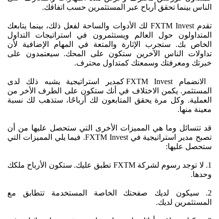
الناس بينما تحقق أرباح عبر المستثمرين حسب اتفاقك.
تقدم FXTM Invest لك الأدوات والساحة لفعل ذلك، بينما يتابعك
المتداولون حول العالم ويستثمرون في استراتيجات التداول
الخاص بك. ستجرب الإثارة والمتعة في المهام الإضافية لأن
تداولات الناس الآخرين ستكون على المحك. سيعتمدون على
خبرتك ومعرفتك وسمعتك كمتداول محترف.
الانضمام FXTM Invest كمدير استراتيجية يشبه ذلك لدى
المستثمر. يكمن الاختلاف في أنك ستكون على الطرف الأخر من
العملية. وكل مرة يحقق المتابعون لك أرباحًا، ستذهب لك نسبة
معينة منها.
قد تتسائل وما هي المميزات الأخرى التي ستحصل عليها من أن
تصبح مدير استراتيجية في FXTM Invest. فيما يلي المميزات التي
ستحصل عليها:
1. لا توجد رسوم لشركة FXTM تطبق عليك. ستكون الأرباح ملكك
وحدها.
2. سيكون لديك صفحتك الخاصة المستخدمة تتطابق مع
المستثمرين لديك.