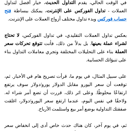
في الوقت الحالي، يقدم
التداول الحديث
، خيار أفضل لتداول
العملات -
تداول الفوركس على الإنترنت
، يمكنك ببساطة
فتح
حساب فوركس
وبدء تداول مختلف أزواج العملات على الإنترنت.
بعكس تداول العملات التقليدي، في تداول الفوركس،
لا تحتاج
لشراء عملة بعينها
. بل بدلاً من ذلك، فأنت
تتوقع تحركات سعر
العملة
بناء على التحليلات المختلفة وتجري معاملات التداول بناء
على تنبؤاتك الحسابية.
على سبيل المثال، في يوم ما، قرأت تصريح هام في الأخبار. ثم،
توقعت أن سعر اليورو مقابل الدولار يورو/دولار سوف يرتفع
ارتفاعًا محلوظًا. وعلى اثر ذلك، قررت أن تضع أمر شراء له.
ولاحقًا في نفس اليوم، عندما ارتفع سعر اليورو/دولار، اغلقت
صفقتك التداولية بوضع أمر بيع واستلمت الأرباح.
ثم، في يوم آخر، كان هناك حدث خاص أدى إلى انخفاض سعر